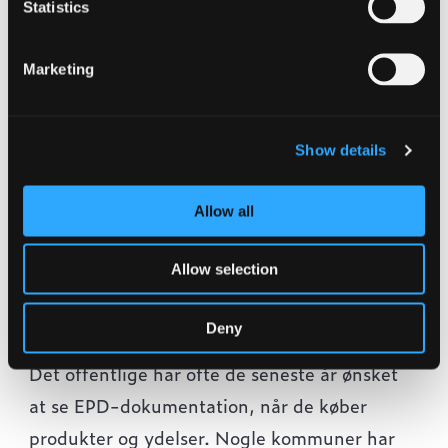
Statistics
Miljøbelastning
Marketing
Klimaaftryk
Energiforbrug
Show details
Andel af genbrugsmateriale
Recirkulerbar andel
Allow all
Vores EPD gælder for alle produkter
Allow selection
produceret i sejjern på Jernværket ved
Ulefoss.
Deny
Det offentlige har ofte de seneste år ønsket
at se EPD-dokumentation, når de køber
produkter og ydelser. Nogle kommuner har