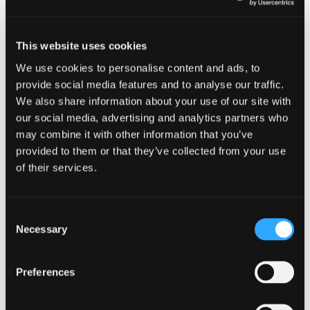
egenskaber og udvikles iht. anerkendte
europæiske og internationale standarder. Det
This website uses cookies
er altså en standardiseret metode til at levere
We use cookies to personalise content and ads, to
informationer om energi- og
provide social media features and to analyse our traffic.
ressourceforbruget, affaldsgenerering samt
We also share information about your use of our site with
miljøpåvirkningerne fra produktionen,
our social media, advertising and analytics partners who
may combine it with other information that you’ve
anvendelsen og bortskaffelsen af et produkt.
provided to them or that they’ve collected from your use
of their services.
En EPD adskiller sig fra en klimaerklæring, da
den handler om et produkts eller en
Consent
serviceydelses miljøprofil. En EPD holder i
Necessary
Selection
fem år, og produktets miljøprofil er baseret på
et gennemsnit over de fem år.
Preferences
En EPD giver dig indsigt i produktets: