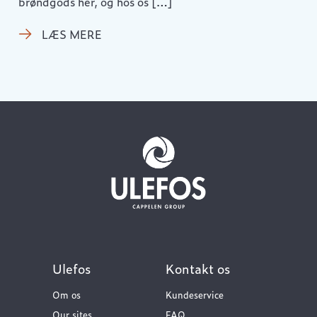
brøndgods her, og hos os […]
LÆS MERE
Ulefos
Kontakt os
Om os
Kundeservice
Our sites
FAQ