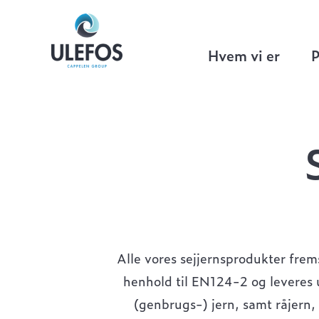
Ulefos
>
Brøndgods
>
Sejjern Ø300 mm
Hvem vi er
P
Alle vores sejjernsprodukter frem
henhold til EN124-2 og leveres u
(genbrugs-) jern, samt råjern,