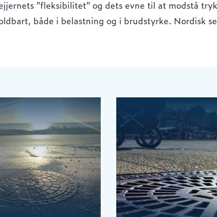
jjernets ”fleksibilitet” og dets evne til at modstå try
oldbart, både i belastning og i brudstyrke. Nordisk sej