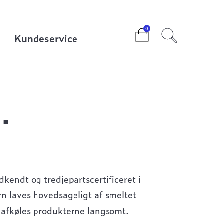
0
Kundeservice
.
kendt og tredjepartscertificeret i
rn laves hovedsageligt af smeltet
n afkøles produkterne langsomt.