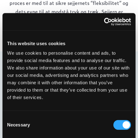
proces er med til at sikre sejjernets ”fleksibilitet” og
dets evne til at modstå tryk og træk. Sejjern er
karakteriseret ved at være utrolig holdbart, både i
belastning og i brudstyrke. Nordisk sejjern - et stærkt
valg!
This website uses cookies
We use cookies to personalise content and ads, to
provide social media features and to analyse our traffic.
We also share information about your use of our site with
our social media, advertising and analytics partners who
may combine it with other information that you’ve
provided to them or that they’ve collected from your use
of their services.
Consent
Necessary
Selection
RUNDE FLYDENDE
KUPPELRISTE
(1)
KARME
(1)