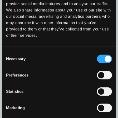
provide social media features and to analyse our traffic.
We also share information about your use of our site with
our social media, advertising and analytics partners who
VA
may combine it with other information that you’ve
provided to them or that they’ve collected from your use
Modul 1: Produktoplæring ventiler og garniture
of their services.
Modul 2: Produktoplæring samlemuligheder
Modul 3: Målerbrønde og tilbehør
Consent
Necessary
Selection
Preferences
Statistics
Marketing