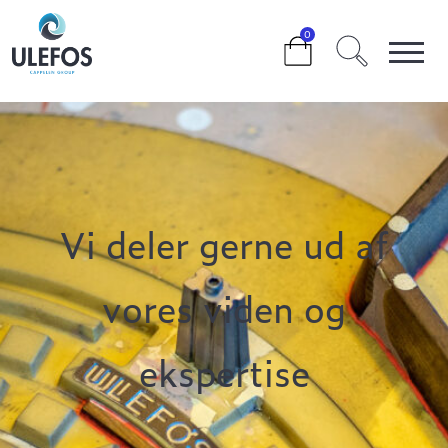
>
ULEFOS SKOLE
0
Vi deler gerne ud af
vores viden og
ekspertise