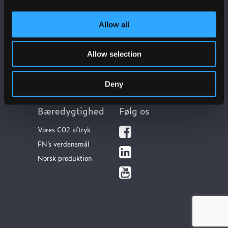
Allow all
Ulefos
Kontakt os
Om os
Kundeservice
Allow selection
Our sites
FAQ
Vores værdier
Dokumentation
Deny
Bæredygtighed
Følg os
Vores C02 aftryk
FN’s verdensmål
Norsk produktion