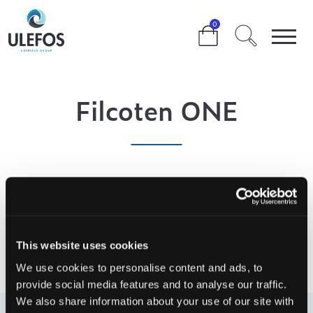
>
>
FILCOTEN ONE
0
Filcoten ONE
Filcoten ONE-serien er et innovativt monolitisk system
til tung trafik, som kan klare op til belastningsklasse
F900. Ideel for anvendelse på svært trafikerede eller
belastede områder som havneområder, motorveje,
This website uses cookies
lufthavne, industriområder og lignende.
We use cookies to personalise content and ads, to
provide social media features and to analyse our traffic.
We also share information about your use of our site with