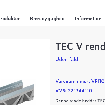
>
Render TEC V NB100
>
TEC V rende NB100/0
rodukter
Bæredygtighed
Information
TEC V ren
Uden fald
Varenummmer: VFI1
VVS: 221344110
Denne rende hedder TEC 