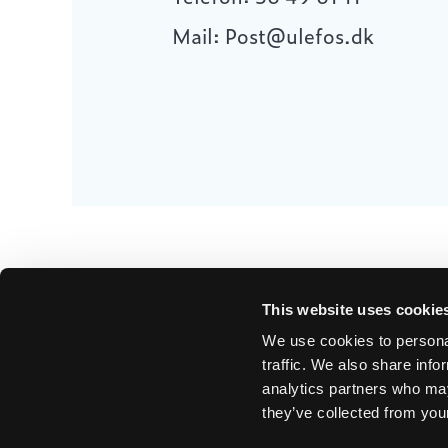
Mail: Post@ulefos.dk
This website uses cookie
We use cookies to personal
Ulefos
traffic. We also share info
analytics partners who may
Om os
they’ve collected from your
Our sites