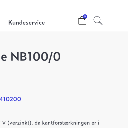
0
Kundeservice
de NB100/0
0410200
V (verzinkt), da kantforstærkningen er i