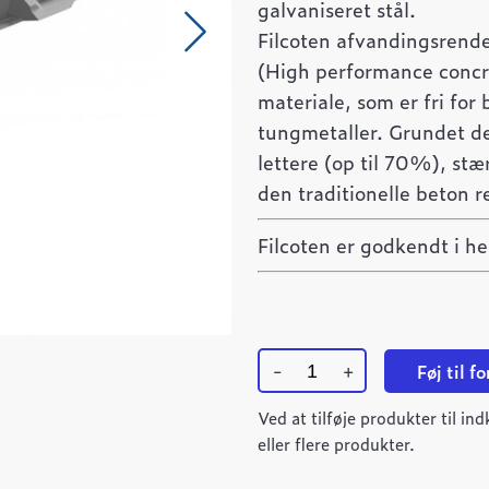
galvaniseret stål.
Filcoten afvandingsrende
(High performance concr
materiale, som er fri for
tungmetaller. Grundet de
lettere (op til 70%), stæ
den traditionelle beton r
Filcoten er godkendt i h
-
+
Føj til f
TEC
V
Ved at tilføje produkter til i
rende
eller flere produkter.
NB100/0
antal