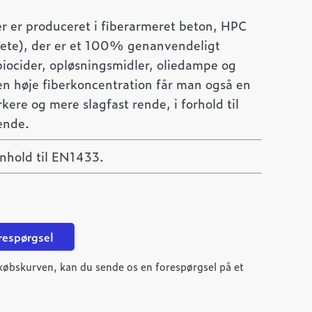
r er produceret i fiberarmeret beton, HPC
ete), der er et 100% genanvendeligt
 biocider, opløsningsmidler, oliedampe og
n høje fiberkoncentration får man også en
rkere og mere slagfast rende, i forhold til
ende.
enhold til EN1433.
orespørgsel
ndkøbskurven, kan du sende os en forespørgsel på et