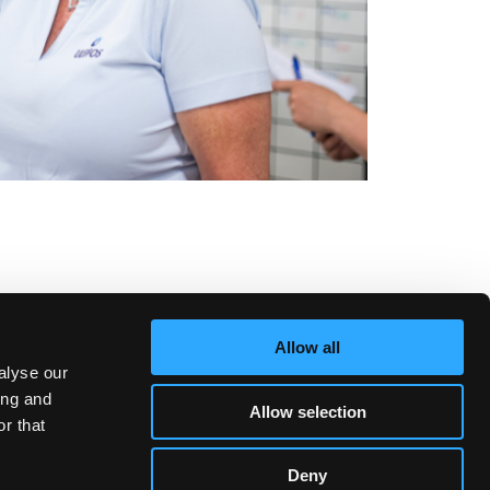
Allow all
alyse our
tighed
Følg os
ing and
Allow selection
r that
aftryk
nsmål
Deny