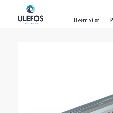
Ulefos
>
Linjeafvanding
>
Filcoten TEC
Hvem vi er
P