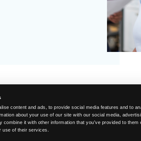
s
ise content and ads, to provide social media features and to an
Kontakt os
Bæredyg
rmation about your use of our site with our social media, advertis
 combine it with other information that you’ve provided to them o
Kundeservice
Vores C02 
 use of their services.
FAQ
FN’s verde