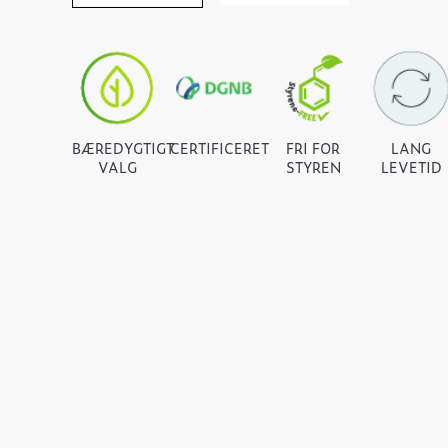
BÆREDYGTIGT
CERTIFICERET
FRI FOR
LANG
VALG
STYREN
LEVETID