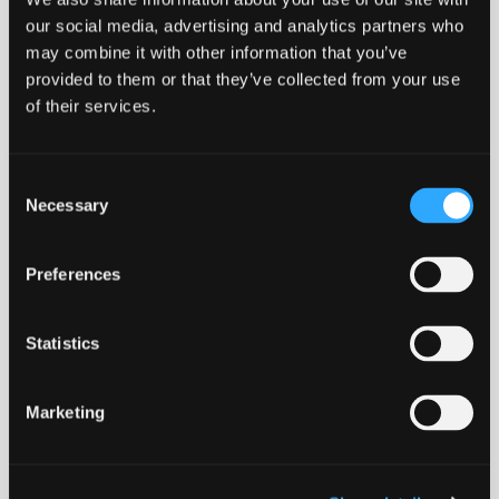
nr.
4
our social media, advertising and analytics partners who
antal
may combine it with other information that you’ve
provided to them or that they’ve collected from your use
BÆREDYGTIGT
CERTIFICERET
FRI FOR
LANG LEVETID
VALG
STYREN
of their services.
Consent
Necessary
Selection
ROBUST
RECIRKULERBART
Preferences
Download datablad
DGNB
Statistics
ADV
Marketing
MONTERING