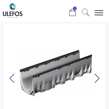
>
>
>
>
PRO G RENDE NB200, NR. 4
0