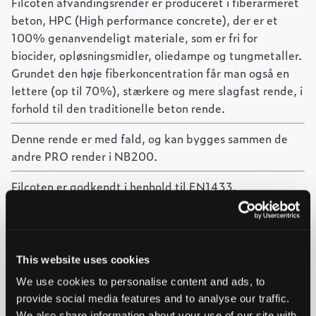
Filcoten afvandingsrender er produceret i fiberarmeret
beton, HPC (High performance concrete), der er et
100% genanvendeligt materiale, som er fri for
biocider, opløsningsmidler, oliedampe og tungmetaller.
Grundet den høje fiberkoncentration får man også en
lettere (op til 70%), stærkere og mere slagfast rende, i
forhold til den traditionelle beton rende.
Denne rende er med fald, og kan bygges sammen de
andre PRO render i NB200.
Filcoten er godkendt i henhold til EN1433.
-
+
Føj til forespørgsel
This website uses cookies
PRO
We use cookies to personalise content and ads, to
Ved at tilføje produkter til indkøbskurven, kan du sende os
G
rende
provide social media features and to analyse our traffic.
en forespørgsel på et eller flere produkter.
NB200,
We also share information about your use of our site with