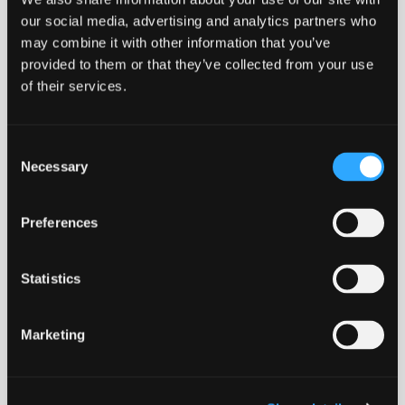
nr.
1
our social media, advertising and analytics partners who
antal
may combine it with other information that you’ve
provided to them or that they’ve collected from your use
BÆREDYGTIGT
CERTIFICERET
FRI FOR
LANG LEVETID
VALG
STYREN
of their services.
Consent
Necessary
Selection
ROBUST
RECIRKULERBART
Preferences
Download datablad
DGNB
Statistics
ADV
Marketing
MONTERING