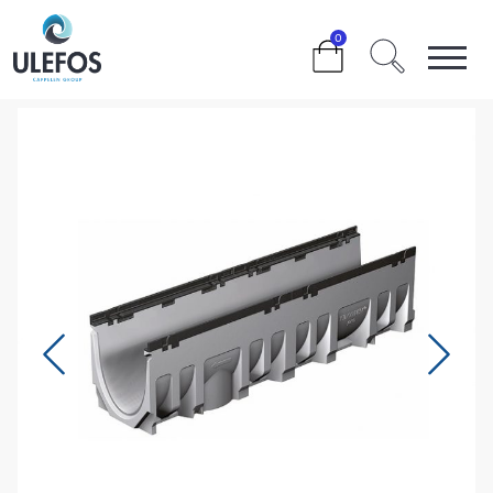
>
>
>
>
PRO G RENDE NB200, NR. 1
0