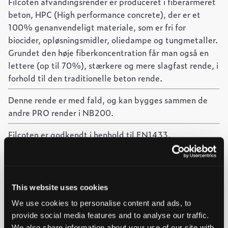
Filcoten afvandingsrender er produceret i fiberarmeret
beton, HPC (High performance concrete), der er et
100% genanvendeligt materiale, som er fri for
biocider, opløsningsmidler, oliedampe og tungmetaller.
Grundet den høje fiberkoncentration får man også en
lettere (op til 70%), stærkere og mere slagfast rende, i
forhold til den traditionelle beton rende.
Denne rende er med fald, og kan bygges sammen de
andre PRO render i NB200.
Filcoten er godkendt i henhold til EN1433.
-
+
Føj til forespørgsel
This website uses cookies
PRO
We use cookies to personalise content and ads, to
Ved at tilføje produkter til indkøbskurven, kan du sende os
G
rende
provide social media features and to analyse our traffic.
en forespørgsel på et eller flere produkter.
NB200,
We also share information about your use of our site with