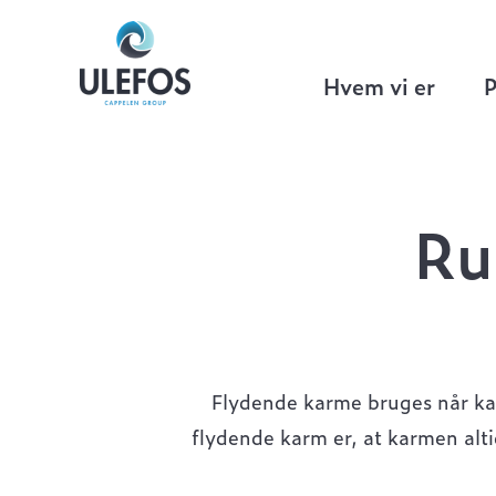
Ulefos
>
Brøndgods
>
Sejjern Ø400 mm
Hvem vi er
P
Ru
Flydende karme bruges når kar
flydende karm er, at karmen alt