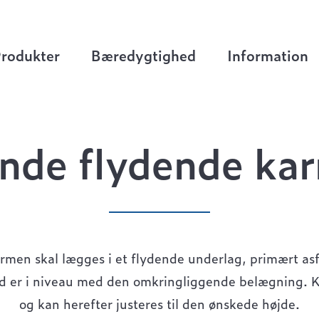
.
>
Runde flydende karme
rodukter
Bæredygtighed
Information
nde flydende ka
men skal lægges i et flydende underlag, primært asf
id er i niveau med den omkringliggende belægning. 
og kan herefter justeres til den ønskede højde.