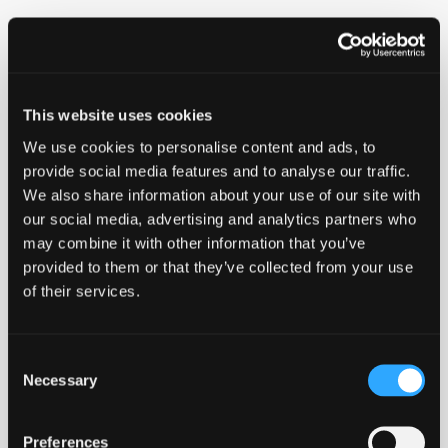
Anvendes ved temperaturer fra -40°C til
+80°C
This website uses cookies
PE er korrosionsbestandigt, hvilket gør
materialet anvendeligt til universal brug i
We use cookies to personalise content and ads, to
provide social media features and to analyse our traffic.
mange forskellige industrielle applikationer.
We also share information about your use of our site with
Kan leveres i andre tryktrin på forespørgsel.
our social media, advertising and analytics partners who
may combine it with other information that you’ve
Ulefos stuk-el fittings er produceret i henhold til
provided to them or that they’ve collected from your use
EN12201-3 for drikkevand og EN1555-3 for gas.
of their services.
Ulefos anbefaler at disse produkter kun svejses af
montører med svejsecertifikat.
Consent
Necessary
Selection
-
+
Føj til forespørgsel
125
Preferences