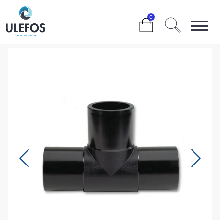
>
>
>
>
125 MM.
0