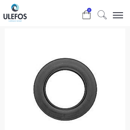
>
>
>
>
160/180 MM.
0