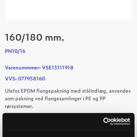
160/180 mm.
PN10/16
Varenummmer: VSE13111918
VVS: 077958160
Ulefos EPDM flangepakning med stålindlæg, anvendes
som pakning ved flangesamlinger i PE og PP
rørsystemer.
Mål: 169 X 218 X 5 MM