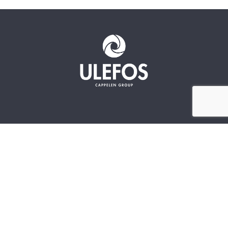
Ulefos
Kontakt os
Om os
Kundeservice
Our sites
FAQ
Vores værdier
Dokumentation
Bæredygtighed
Følg os