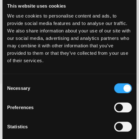
Tryk: PN10-16
This website uses cookies
We use cookies to personalise content and ads, to
provide social media features and to analyse our traffic.
We also share information about your use of our site with
-
+
Føj til forespørgsel
our social media, advertising and analytics partners who
160/180
may combine it with other information that you’ve
Ved at tilføje produkter til indkøbskurven, kan du sende os
mm.
provided to them or that they’ve collected from your use
antal
en forespørgsel på et eller flere produkter.
of their services.
Download datablad
Consent
Necessary
Selection
Preferences
Produktegenskaber
Statistics
forpaknings information