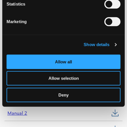
Statistics
PE100 SDR11
Marketing
Download datablad
Show details
KIWA
Allow all
WRAS
Allow selection
NORDIC POLYMARK
Deny
Manual 1
Manual 2