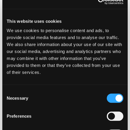
sikrer sporbarhed samt information om køletid. På
etiketten kan man også se hvilken SDR rørklasse det
enkelte stykke fittings er kompatibelt med.
This website uses cookies
We use cookies to personalise content and ads, to
Ulefos anbefaler at disse produkter kun svejses af
provide social media features and to analyse our traffic.
montører med svejsecertifikat.
We also share information about your use of our site with
our social media, advertising and analytics partners who
may combine it with other information that you’ve
provided to them or that they’ve collected from your use
-
+
Føj til forespørgsel
of their services.
140
Ved at tilføje produkter til indkøbskurven, kan du sende os
x
63
en forespørgsel på et eller flere produkter.
mm.
Consent
antal
Necessary
Selection
Lang levetid
Robust
Godkendt
Stort svejseareal
Preferences