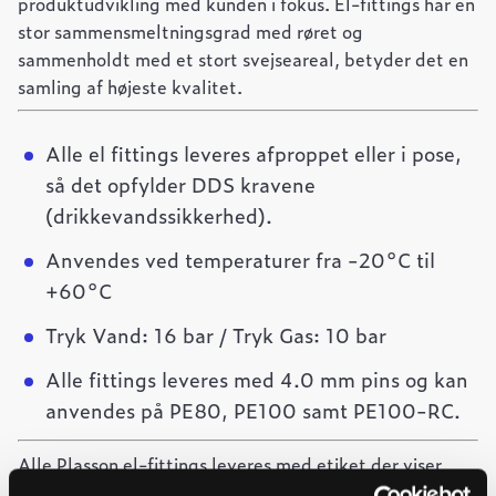
produktudvikling med kunden i fokus. El-fittings har en
stor sammensmeltningsgrad med røret og
sammenholdt med et stort svejseareal, betyder det en
samling af højeste kvalitet.
Alle el fittings leveres afproppet eller i pose,
så det opfylder DDS kravene
(drikkevandssikkerhed).
Anvendes ved temperaturer fra -20°C til
+60°C
Tryk Vand: 16 bar / Tryk Gas: 10 bar
Alle fittings leveres med 4.0 mm pins og kan
anvendes på PE80, PE100 samt PE100-RC.
Alle Plasson el-fittings leveres med etiket der viser
stregkode til brug for svejsning samt stregkode, der