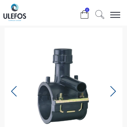
>
>
>
>
140 X 63 MM.
0