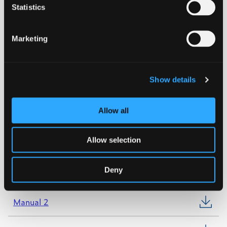
Statistics
PE100 SDR11
Marketing
Download datablad
Show details
KIWA
Allow all
WRAS
Allow selection
NORDIC POLYMARK
Deny
Manual 1
Manual 2