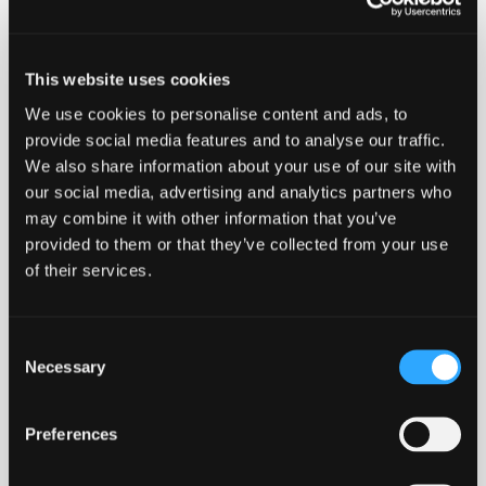
sikrer sporbarhed samt information om køletid. På
etiketten kan man også se hvilken SDR rørklasse det
enkelte stykke fittings er kompatibelt med.
This website uses cookies
We use cookies to personalise content and ads, to
Ulefos anbefaler at disse produkter kun svejses af
provide social media features and to analyse our traffic.
montører med svejsecertifikat.
We also share information about your use of our site with
our social media, advertising and analytics partners who
may combine it with other information that you’ve
provided to them or that they’ve collected from your use
-
+
Føj til forespørgsel
of their services.
125
Ved at tilføje produkter til indkøbskurven, kan du sende os
mm.
antal
en forespørgsel på et eller flere produkter.
Consent
Necessary
Selection
Lang levetid
Robust
Godkendt
Stort svejseareal
Preferences