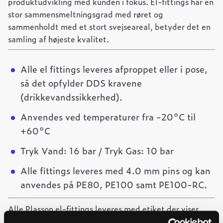
produktudvikling med kunden i fokus. El-fittings har en
stor sammensmeltningsgrad med røret og
sammenholdt med et stort svejseareal, betyder det en
samling af højeste kvalitet.
Alle el fittings leveres afproppet eller i pose,
så det opfylder DDS kravene
(drikkevandssikkerhed).
Anvendes ved temperaturer fra -20°C til
+60°C
Tryk Vand: 16 bar / Tryk Gas: 10 bar
Alle fittings leveres med 4.0 mm pins og kan
anvendes på PE80, PE100 samt PE100-RC.
Alle Plasson el-fittings leveres med etiket der viser
stregkode til brug for svejsning samt stregkode, der