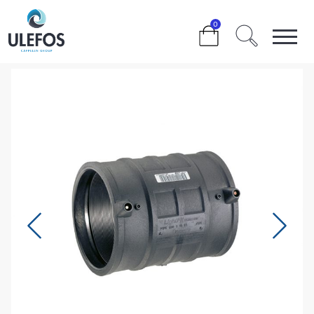
>
>
>
>
125 MM.
0