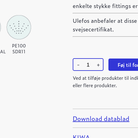
enkelte stykke fittings 
Ulefos anbefaler at diss
svejsecertifikat.
PE100
EAL
SDR11
-
+
Føj til f
110
x
Ved at tilføje produkter til i
63
eller flere produkter.
mm.
antal
Download datablad
KIWA