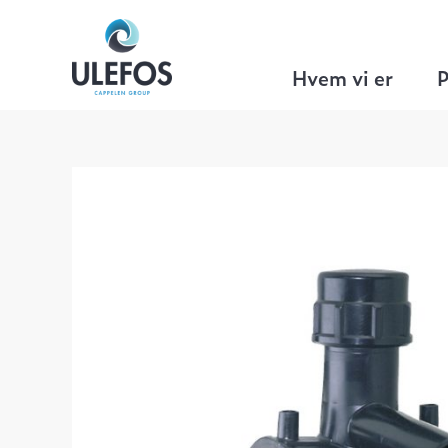
Ulefos
>
VA
>
Plasson El-fittings
>
Topa
Hvem vi er
P