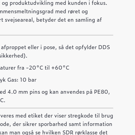
t og produktudvikling med kunden i fokus.
 sammensmeltningsgrad med røret og
 svejseareal, betyder det en samling af
s afproppet eller i pose, så det opfylder DDS
sikkerhed).
turer fra -20°C til +60°C
ryk Gas: 10 bar
 med 4.0 mm pins og kan anvendes på PE80,
C.
leveres med etiket der viser stregkode til brug
kode, der sikrer sporbarhed samt information
 kan man også se hvilken SDR rørklasse det