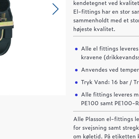
kendetegnet ved kvalite
El-fittings har en stor
sammenholdt med et stort
højeste kvalitet.
Alle el fittings levere
kravene (drikkevands
Anvendes ved tempera
Tryk Vand: 16 bar / T
Alle fittings leveres
PE100 samt PE100-R
Alle Plasson el-fittings 
for svejsning samt streg
om køletid. På etiketten