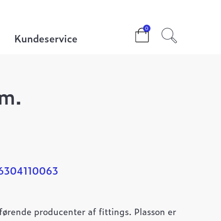
0
Kundeservice
mm.
6304110063
førende producenter af fittings. Plasson er