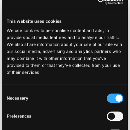
sikrer sporbarhed samt information om køletid. På
etiketten kan man også se hvilken SDR rørklasse det
enkelte stykke fittings er kompatibelt med.
This website uses cookies
We use cookies to personalise content and ads, to
Ulefos anbefaler at disse produkter kun svejses af
provide social media features and to analyse our traffic.
montører med svejsecertifikat.
We also share information about your use of our site with
our social media, advertising and analytics partners who
may combine it with other information that you’ve
provided to them or that they’ve collected from your use
-
+
Føj til forespørgsel
of their services.
110
Ved at tilføje produkter til indkøbskurven, kan du sende os
x
50
en forespørgsel på et eller flere produkter.
mm.
Consent
med
Necessary
Selection
ventil
antal
Lang levetid
Robust
Godkendt
Stort svejseareal
Preferences