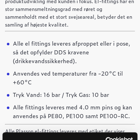
produktudvikling med kunden i fokus. El-fittings har en
stor sammensmeltningsgrad med røret og
sammenholdt med et stort svejseareal, betyder det en
samling af højeste kvalitet.
Alle el fittings leveres afproppet eller i pose,
så det opfylder DDS kravene
(drikkevandssikkerhed).
Anvendes ved temperaturer fra -20°C til
+60°C
Tryk Vand: 16 bar / Tryk Gas: 10 bar
Alle fittings leveres med 4.0 mm pins og kan
anvendes på PE80, PE100 samt PE100-RC.
Alle Plasson el-fittings leveres med etiket der viser
stregkode til brug for svejsning samt stregkode, der