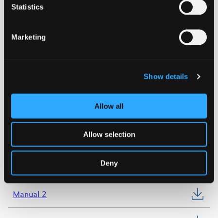
Statistics
PE100 SDR11
Marketing
Download datablad
Show details
KIWA
Allow all
WRAS
Allow selection
NORDIC POLYMARK
Deny
Manual 1
Manual 2