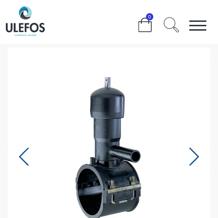
>
>
>
>
110 X 50 MM. MED VENTIL
0