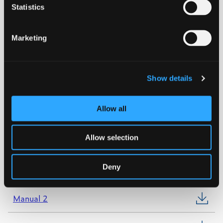
Statistics
PE100 SDR11
Marketing
Download datablad
Show details
KIWA
Allow all
WRAS
Allow selection
NORDIC POLYMARK
Deny
Manual 1
Manual 2