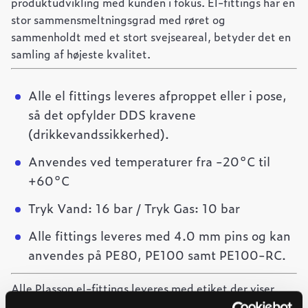
produktudvikling med kunden i fokus. El-fittings har en
stor sammensmeltningsgrad med røret og
sammenholdt med et stort svejseareal, betyder det en
samling af højeste kvalitet.
Alle el fittings leveres afproppet eller i pose,
så det opfylder DDS kravene
(drikkevandssikkerhed).
Anvendes ved temperaturer fra -20°C til
+60°C
Tryk Vand: 16 bar / Tryk Gas: 10 bar
Alle fittings leveres med 4.0 mm pins og kan
anvendes på PE80, PE100 samt PE100-RC.
Alle Plasson el-fittings leveres med etiket der viser
stregkode til brug for svejsning samt stregkode, der