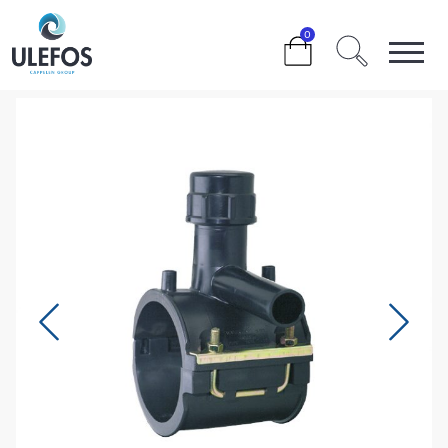
>
>
>
>
110 X 40 MM.
0