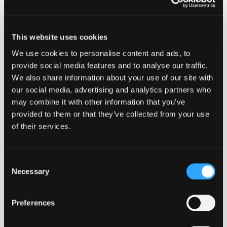
sikrer sporbarhed samt information om køletid. På
etiketten kan man også se hvilken SDR rørklasse det
enkelte stykke fittings er kompatibelt med.
This website uses cookies
We use cookies to personalise content and ads, to
Ulefos anbefaler at disse produkter kun svejses af
provide social media features and to analyse our traffic.
montører med svejsecertifikat.
We also share information about your use of our site with
our social media, advertising and analytics partners who
may combine it with other information that you’ve
provided to them or that they’ve collected from your use
-
+
Føj til forespørgsel
of their services.
110
Ved at tilføje produkter til indkøbskurven, kan du sende os
x
40
en forespørgsel på et eller flere produkter.
mm.
Consent
antal
Necessary
Selection
Lang levetid
Robust
Godkendt
Stort svejseareal
Preferences