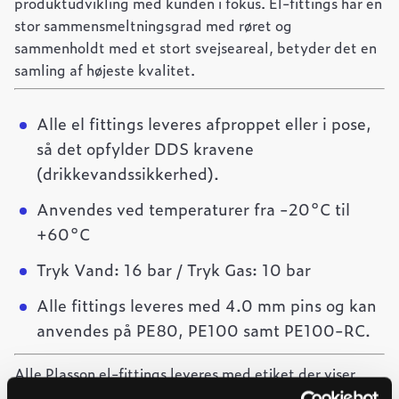
produktudvikling med kunden i fokus. El-fittings har en
stor sammensmeltningsgrad med røret og
sammenholdt med et stort svejseareal, betyder det en
samling af højeste kvalitet.
Alle el fittings leveres afproppet eller i pose,
så det opfylder DDS kravene
(drikkevandssikkerhed).
Anvendes ved temperaturer fra -20°C til
+60°C
Tryk Vand: 16 bar / Tryk Gas: 10 bar
Alle fittings leveres med 4.0 mm pins og kan
anvendes på PE80, PE100 samt PE100-RC.
Alle Plasson el-fittings leveres med etiket der viser
stregkode til brug for svejsning samt stregkode, der