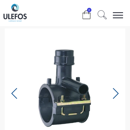
>
>
>
>
110 X 20 MM.
0