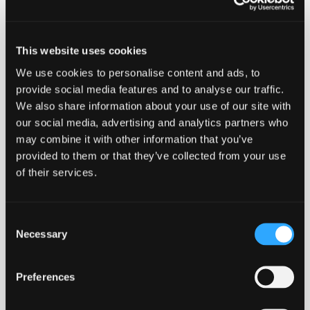
sikrer sporbarhed samt information om køletid. På
etiketten kan man også se hvilken SDR rørklasse det
enkelte stykke fittings er kompatibelt med.
This website uses cookies
We use cookies to personalise content and ads, to
Ulefos anbefaler at disse produkter kun svejses af
provide social media features and to analyse our traffic.
montører med svejsecertifikat.
We also share information about your use of our site with
our social media, advertising and analytics partners who
may combine it with other information that you’ve
provided to them or that they’ve collected from your use
-
+
Føj til forespørgsel
of their services.
110
Ved at tilføje produkter til indkøbskurven, kan du sende os
x
20
en forespørgsel på et eller flere produkter.
mm.
Consent
antal
Necessary
Selection
Lang levetid
Robust
Godkendt
Stort svejseareal
Preferences