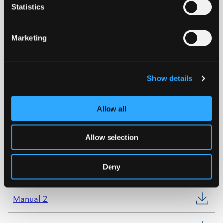
Statistics
PE100 SDR11
Marketing
Download datablad
Show details
KIWA
Allow all
WRAS
Allow selection
NORDIC POLYMARK
Deny
Manual 1
Manual 2