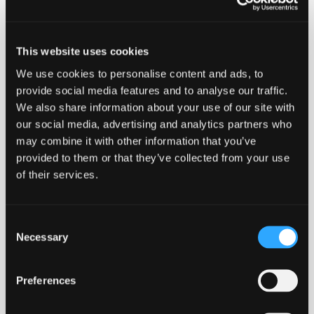
sikrer sporbarhed samt information om køletid. På
etiketten kan man også se hvilken SDR rørklasse det
enkelte stykke fittings er kompatibelt med.
This website uses cookies
We use cookies to personalise content and ads, to
Ulefos anbefaler at disse produkter kun svejses af
provide social media features and to analyse our traffic.
montører med svejsecertifikat.
We also share information about your use of our site with
our social media, advertising and analytics partners who
may combine it with other information that you’ve
provided to them or that they’ve collected from your use
-
+
Føj til forespørgsel
of their services.
110
Ved at tilføje produkter til indkøbskurven, kan du sende os
mm.
antal
en forespørgsel på et eller flere produkter.
Consent
Necessary
Selection
Lang levetid
Robust
Godkendt
Stort svejseareal
Preferences