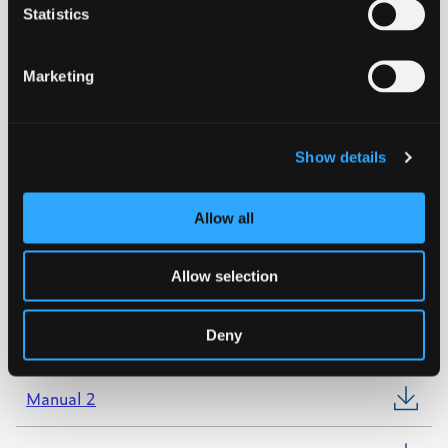
Statistics
PE100 SDR11
Marketing
Download datablad
Show details
KIWA
Allow all
WRAS
Allow selection
NORDIC POLYMARK
Deny
Manual 1
Manual 2