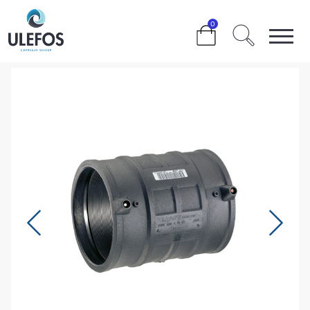
>
>
>
>
110 MM.
0