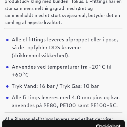
produktudvikling med kunden i fokus. El-fittings har en
stor sammensmeltningsgrad med røret og
sammenholdt med et stort svejseareal, betyder det en
samling af højeste kvalitet.
Alle el fittings leveres afproppet eller i pose,
så det opfylder DDS kravene
(drikkevandssikkerhed).
Anvendes ved temperaturer fra -20°C til
+60°C
Tryk Vand: 16 bar / Tryk Gas: 10 bar
Alle fittings leveres med 4.0 mm pins og kan
anvendes på PE80, PE100 samt PE100-RC.
Alle Plasson el-fittings leveres med etiket der viser
stregkode til brug for svejsning samt stregkode, der