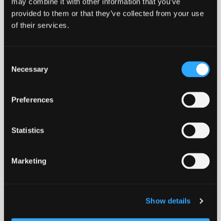
may combine it with other information that you’ve
provided to them or that they’ve collected from your use
NORDISK
UMALET
LANG LEVETID
RECIRKULERBART
of their services.
PRODUCERET
Consent
Necessary
Selection
KLAPREFRI
ROBUST
VEDLIGEHOLDELSESFRI
Preferences
Download datablad
Statistics
EN124-2
Marketing
ADV
ISO9001
Show details