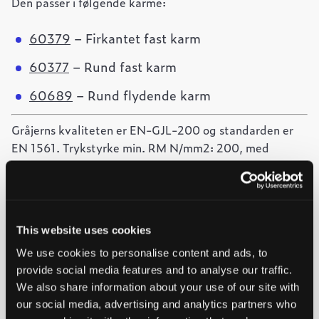
Den passer i følgende karme:
60379
– Firkantet fast karm
60377
– Rund fast karm
60689
– Rund flydende karm
Gråjerns kvaliteten er EN-GJL-200 og standarden er
EN 1561. Trykstyrke min. RM N/mm2: 200, med
brudforlængelse på 0,8-0,3%
This website uses cookies
-
+
Føj til forespørgsel
We use cookies to personalise content and ads, to
D400
Ved at tilføje produkter til indkøbskurven, kan du sende os
antal
provide social media features and to analyse our traffic.
en forespørgsel på et eller flere produkter.
We also share information about your use of our site with
our social media, advertising and analytics partners who