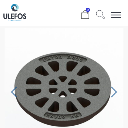
>
>
>
>
D400
0