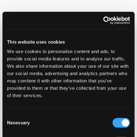
Anvendes ved temperaturer fra -40°C til
+80°C
PE er korrosionsbestandigt, hvilket gør
This website uses cookies
materialet anvendeligt til universal brug i
We use cookies to personalise content and ads, to
mange forskellige industrielle applikationer.
provide social media features and to analyse our traffic.
Kan leveres i andre tryktrin på forespørgsel.
We also share information about your use of our site with
our social media, advertising and analytics partners who
Ulefos stuk-el fittings er produceret i henhold til
may combine it with other information that you’ve
EN12201-3 for drikkevand og EN1555-3 for gas.
provided to them or that they’ve collected from your use
of their services.
Ulefos anbefaler at disse produkter kun svejses af
montører med svejsecertifikat.
Consent
Necessary
Selection