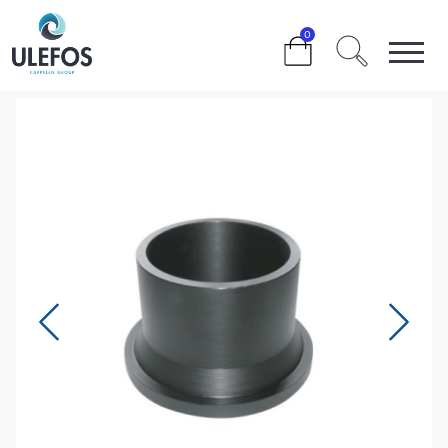
>
>
>
>
160 MM.
0