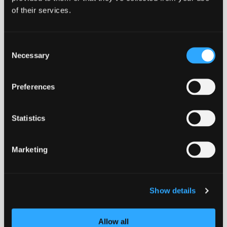
of their services.
Recirkulerbart
Klaprefri
Robust
Vedligeholdelsesfri
Consent
Download datablad
Necessary
Selection
EN124-2
Preferences
KLIMA REGNSKAB
Statistics
EPD
Marketing
ADV
Show details
ISO
Allow all
BELASTNINGS KLASSER