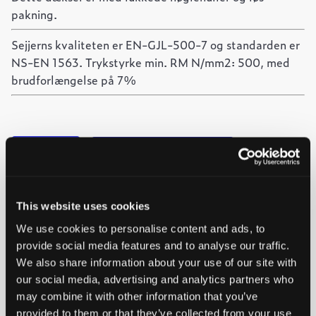
pakning.
Sejjerns kvaliteten er EN-GJL-500-7 og standarden er
NS-EN 1563. Trykstyrke min. RM N/mm2: 500, med
brudforlængelse på 7%
-
+
Føj til forespørgsel
Dæksel
Ved at tilføje produkter til indkøbskurven, kan du sende os
med
løs
en forespørgsel på et eller flere produkter.
pakning
This website uses cookies
D400
antal
We use cookies to personalise content and ads, to
provide social media features and to analyse our traffic.
We also share information about your use of our site with
Nordisk
Bæredygtigt
Umalet
Lang levetid
produceret
valg
our social media, advertising and analytics partners who
may combine it with other information that you’ve
provided to them or that they’ve collected from your use