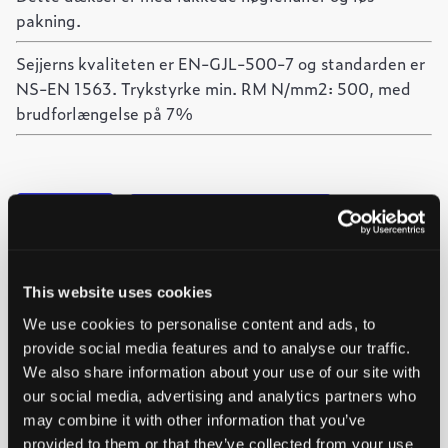
pakning.
Sejjerns kvaliteten er EN-GJL-500-7 og standarden er
NS-EN 1563. Trykstyrke min. RM N/mm2: 500, med
brudforlængelse på 7%
-
+
Føj til forespørgsel
Dæksel
Ved at tilføje produkter til indkøbskurven, kan du sende os
med
løs
en forespørgsel på et eller flere produkter.
pakning
This website uses cookies
B125
antal
We use cookies to personalise content and ads, to
provide social media features and to analyse our traffic.
We also share information about your use of our site with
Nordisk
Bæredygtigt
Umalet
Lang levetid
produceret
valg
our social media, advertising and analytics partners who
may combine it with other information that you’ve
provided to them or that they’ve collected from your use