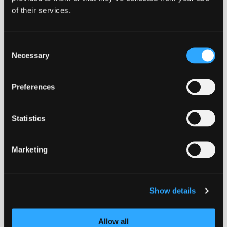
of their services.
Recirkulerbart
Klaprefri
Robust
Vedligeholdelsesfri
Consent
Download datablad
Necessary
Selection
EN124-2
Preferences
KLIMA REGNSKAB
Statistics
EPD
Marketing
ADV
Show details
ISO
Allow all
BELASTNINGS KLASSER