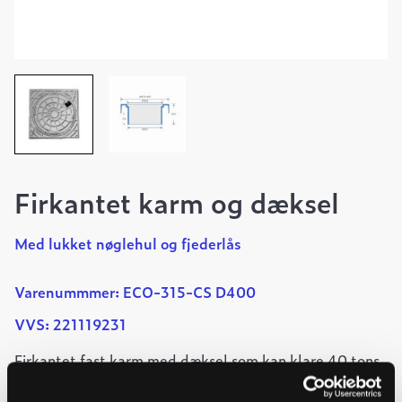
Firkantet karm og dæksel
Med lukket nøglehul og fjederlås
Varenummmer: ECO-315-CS D400
VVS: 221119231
Firkantet fast karm med dæksel som kan klare 40 tons.
Er godkendt og tredjepartscertificeret i henhold til