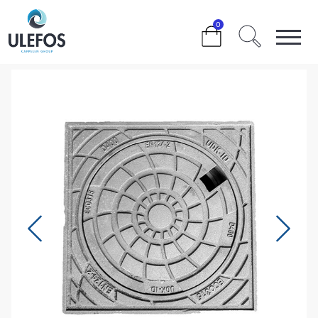
>
>
>
>
FIRKANTET KARM OG DÆKSEL
0