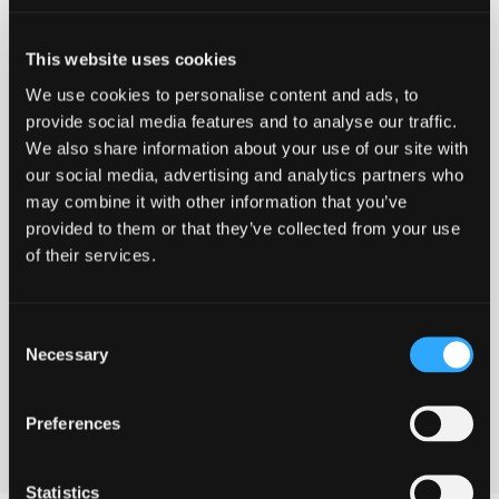
EN124-2 og leveres umalet for at passe bedst muligt
på vores miljø.
This website uses cookies
Sælges kun i hele paller á 24 stk.
We use cookies to personalise content and ads, to
provide social media features and to analyse our traffic.
Leveres med klapring
We also share information about your use of our site with
our social media, advertising and analytics partners who
Produkterne bliver produceret i kvaliteten EN-GJS-
may combine it with other information that you’ve
500-7 og standard EN1563.
provided to them or that they’ve collected from your use
of their services.
-
+
Føj til forespørgsel
Consent
Firkantet
Necessary
Selection
Ved at tilføje produkter til indkøbskurven, kan du sende os
karm
og
en forespørgsel på et eller flere produkter.
dæksel
Preferences
antal
Download datablad
Statistics