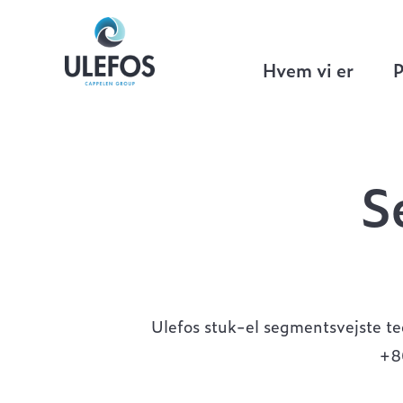
Ulefos
>
VA
>
Stuk-El
>
Segmentsvejste
Hvem vi er
P
S
Ulefos stuk-el segmentsvejste t
+8