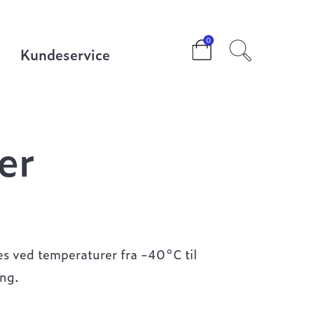
0
Kundeservice
er
s ved temperaturer fra -40°C til
ng.