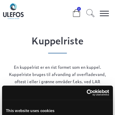
>
>
>
KUPPELRISTE
0
Kuppelriste
En kuppelrist er en rist formet som en kuppel.
Kuppelriste bruges til afvanding af overfladevand,
oftest i eller i grønne områder f.eks. ved LAR
installationer. De er ikke konstrueret til overkørsel, men
de kan klare op til 1,5 tons belastning og er produceret
i sejjern.
This website uses cookies