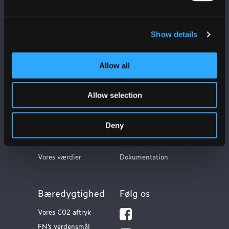
Show details
Allow all
Allow selection
Ulefos
Kontakt os
Deny
Om os
Kundeservice
Our sites
FAQ
Vores værdier
Dokumentation
Bæredygtighed
Følg os
Vores C02 aftryk
FN’s verdensmål