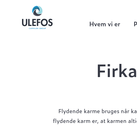
Ulefos
>
Brøndgods
>
Sejjern Ø280 mm
Hvem vi er
P
Firk
Flydende karme bruges når kar
flydende karm er, at karmen alt