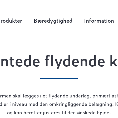
.
>
Firkantede flydende karme
rodukter
Bæredygtighed
Information
antede flydende 
men skal lægges i et flydende underlag, primært asf
id er i niveau med den omkringliggende belægning. 
og kan herefter justeres til den ønskede højde.